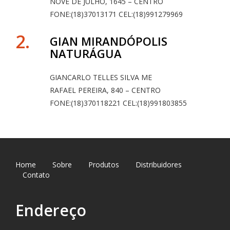
NOVE DE JULHO, 1645 – CENTRO
FONE:(18)37013171 CEL:(18)991279969
2.
GIAN MIRANDÓPOLIS
NATURÁGUA
GIANCARLO TELLES SILVA ME
RAFAEL PEREIRA, 840 – CENTRO
FONE:(18)370118221 CEL:(18)991803855
Home
Sobre
Produtos
Distribuidores
Contato
Endereço